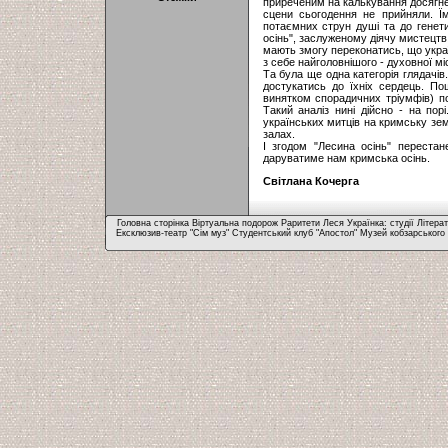
приреченим на калькування досягнен
сцени сьогодення не прийняли. Їм
потаємних струн душі та до генет
осінь", заслуженому діячу мистецтв 
мають змогу переконатись, що україн
з себе найголовнішого - духовної міс
Та була ще одна категорія глядачів
достукатись до їхніх сердець. По
винятком спорадичних тріумфів) по
Такий аналіз нині дійсно - на пор
українських митців на кримську зе
залах.
І згодом "Лесина осінь" перестан
даруватиме нам кримська осінь.
Світлана Кочерга
Головна сторінка
Віртуальна подорож
Раритети
Леся Українка: студії
Літера
Ексклюзив-театр "Сім муз"
Студентський клуб "Апостол"
Музей кобзарського