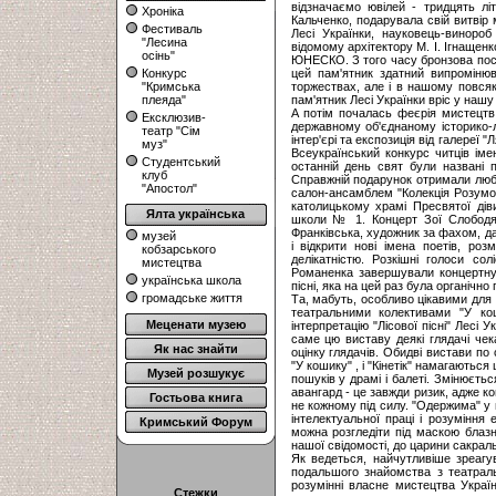
відзначаємо ювілей - тридцять лі
Хроніка
Кальченко, подарувала свій витвір 
Фестиваль
Лесі Українки, науковець-виноро
"Лесина
відомому архітектору М. І. Ігнащенк
осінь"
ЮНЕСКО. З того часу бронзова пост
Конкурс
цей пам'ятник здатний випромінюв
"Кримська
торжествах, але і в нашому повся
плеяда"
пам'ятник Лесі Українки вріс у нашу
А потім почалась феєрія мистецтв
Ексклюзив-
державному об'єднаному історико-
театр "Сім
інтер'єрі та експозиція від галереї 
муз"
Всеукраїнський конкурс читців імен
Студентський
останній день свят були названі 
клуб
Справжній подарунок отримали любит
"Апостол"
салон-ансамблем "Колекція Розумов
католицькому храмі Пресвятої дів
Ялта українська
школи № 1. Концерт Зої Слободян з
Франківська, художник за фахом, да
музей
і відкрити нові імена поетів, р
кобзарського
делікатністю. Розкішні голоси со
мистецтва
Романенка завершували концертну 
українська школа
пісні, яка на цей раз була органічн
громадське життя
Та, мабуть, особливо цікавими для
театральними колективами "У кош
Меценати музею
інтерпретацію "Лісової пісні" Лесі
саме цю виставу деякі глядачі чек
Як нас знайти
оцінку глядачів. Обидві вистави по
"У кошику" , і "Кінетік" намагаютьс
Музей розшукує
пошуків у драмі і балеті. Змінюєтьс
авангард - це завжди ризик, адже к
Гостьова книга
не кожному під силу. "Одержима" у 
інтелектуальної праці і розуміння 
Кримський Форум
можна розгледіти під маскою блаз
нашої свідомості, до царини сакрал
Як ведеться, найчутливіше зреагу
подальшого знайомства з театраль
розумінні власне мистецтва Украї
Стежки