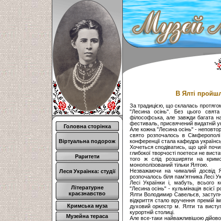
В Ялті пройшл
За традицією, що склалась протягом 
"Лесина осінь". Без цього свят
філософська, але завжди багата на 
фестиваль, присвячений видатній укр
Головна сторінка
Але кожна "Лесина осінь" - неповто
свято розпочалось в Сімферополі 
Віртуальна подорож
конференції стала кафедра українськ
Хочеться сподіватись, що цей почи
глибокої творчості поетеси не виста
Раритети
того ж слід розширяти на кримс
монополізований тільки Ялтою.
Незважаючи на чималий досвід Я
Леся Українка: студії
розпочалось біля пам'ятника Лесі У
Лесі Українки і, мабуть, всього 
Літературне
"Лесина осінь" - кульмінація всієї
краєзнавство
Ялти Володимир Савельєв, заступник
відкриття стало вручення премій ім
Кримська муза
духовий оркестр м. Ялти та висту
курортній столиці.
Музейна тераса
Але все-таки найважливішою дійовою